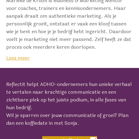
Marieke de Kroon is Business & Marketing Mentor
voor coaches, trainers en kennisondernemers. Haar
aanpak draait om authentieke marketing. Als je
persoonlijk groeit, ontstaat er vaak een kloof tussen
wie je bent en hoe je je bedrijf hebt ingericht. Daardoor
voelt je marketing niet meer passend. Zelf heeft ze dat
proces ook meerdere keren doorlopen.
Lees meer
Reflectit helpt ADHD-ondernemers hun unieke verhaal
te vertalen naar krachtige communicatie en een
zichtbare plek op het juiste podium, in alle fases van
hun bedrijf.
Wil je sparren over jouw communicatie of groei? Plan
dan een koffiedate in met Sonja.