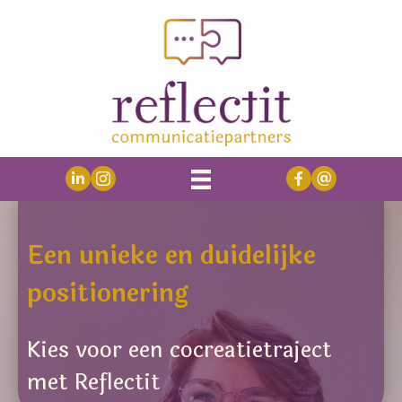
Een unieke en duidelijke
positionering
Kies voor een cocreatietraject
met Reflectit