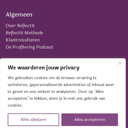
Algemeen
Over Reflectit
Reflectit Methode
Klantresultaten
De Profilering Podcast
Contact
We waarderen jouw privacy
Laan van Brabant 22
We gebruiken cookies om de browse-ervaring te
4701 BK Roosendaal
verbeteren, gepersonaliseerde advertenties of inhoud weer
contact@reflectit.nl
te geven en ons verkeer te analyseren. Door op ‘Alles
0165 - 39 19 01
accepteren’ te klikken, stem je in met ons gebruik van
cookies.
© 2005 - 2026 Reflectit BV | KVK 84033215 |
Privacyverklaring
|
Algemene Voorwaarden
Alles afwijzen
Alles accepteren