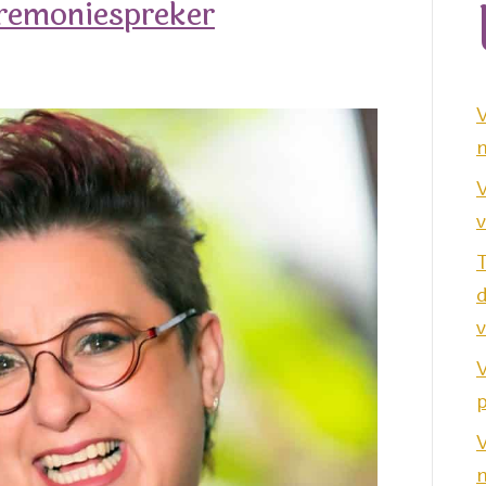
remoniespreker
n
V
v
v
V
p
V