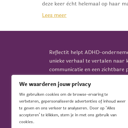
deze keer ècht helemaal op haar ma
Lees meer
Reflectit helpt ADHD-ondernem
unieke verhaal te vertalen naar 
communicatie en een zichtbare p
het juiste podium, in alle fases 
We waarderen jouw privacy
bedrijf.
Wil je sparren over jouw commun
We gebruiken cookies om de browse-ervaring te
verbeteren, gepersonaliseerde advertenties of inhoud weer
groei? Plan dan een koffiedate i
te geven en ons verkeer te analyseren. Door op ‘Alles
Sonja.
accepteren’ te klikken, stem je in met ons gebruik van
cookies.