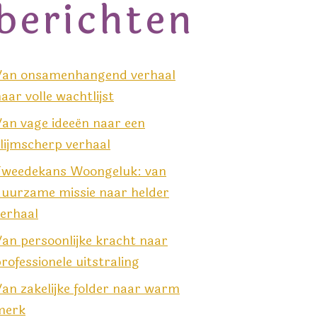
berichten
Van onsamenhangend verhaal
aar volle wachtlijst
an vage ideeën naar een
lijmscherp verhaal
Tweedekans Woongeluk: van
duurzame missie naar helder
erhaal
an persoonlijke kracht naar
rofessionele uitstraling
an zakelijke folder naar warm
merk