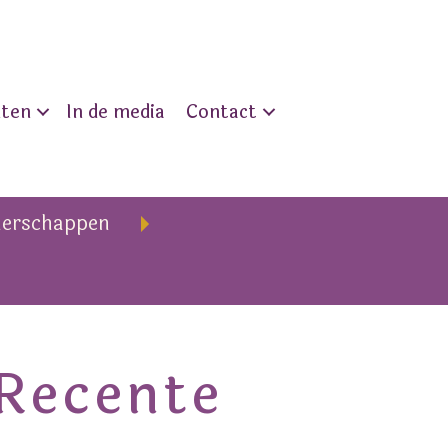
nten
In de media
Contact
nerschappen
Recente