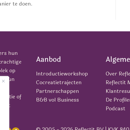
nier te doen.
ers hun
Aanbod
Algeme
krachtige
lek op
Introductieworkshop
Over Refle
van hun
Cocreatietrajecten
Reflectit
Partnerschappen
Klantresu
icatie of
B&B vol Business
De Profile
n met
Podcast
© 2005 - 2026 Reflectit BV | KVK 840