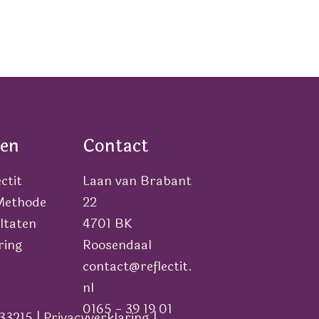
en
Contact
ctit
Laan van Brabant
 Methode
22
ltaten
4701 BK
ring
Roosendaal
contact@reflectit.
nl
0165 - 39 19 01
33215 |
Privacyverklaring
|