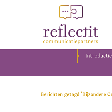
Introducti
Berichten getagd ‘Bijzondere C