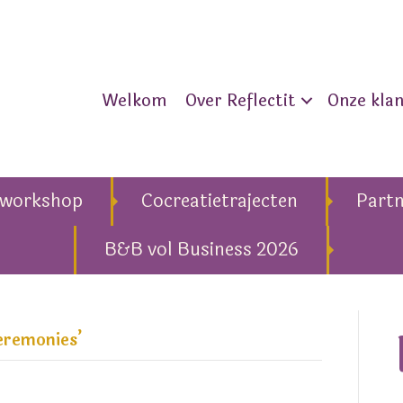
Welkom
Over Reflectit
Onze kla
eworkshop
Cocreatietrajecten
Part
B&B vol Business 2026
eremonies’