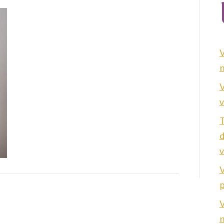
n
V
v
v
V
p
V