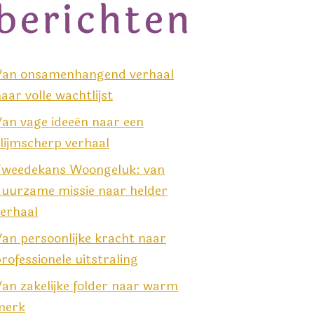
berichten
Van onsamenhangend verhaal
aar volle wachtlijst
an vage ideeën naar een
lijmscherp verhaal
Tweedekans Woongeluk: van
duurzame missie naar helder
erhaal
an persoonlijke kracht naar
rofessionele uitstraling
an zakelijke folder naar warm
merk