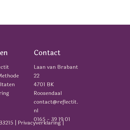
en
Contact
ctit
Laan van Brabant
 Methode
22
ltaten
4701 BK
ring
Roosendaal
contact@reflectit.
nl
0165 - 39 19 01
33215 |
Privacyverklaring
|