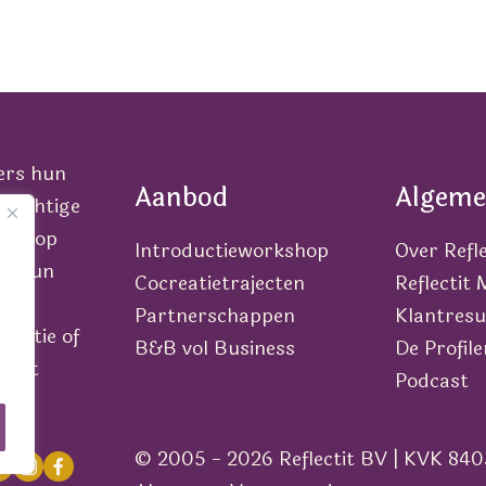
ers hun
Aanbod
Algeme
krachtige
lek op
Introductieworkshop
Over Refle
van hun
Cocreatietrajecten
Reflectit
Partnerschappen
Klantresu
icatie of
B&B vol Business
De Profile
n met
Podcast
© 2005 - 2026 Reflectit BV | KVK 840