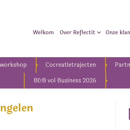
Welkom
Over Reflectit
Onze kla
eworkshop
Cocreatietrajecten
Part
B&B vol Business 2026
Engelen