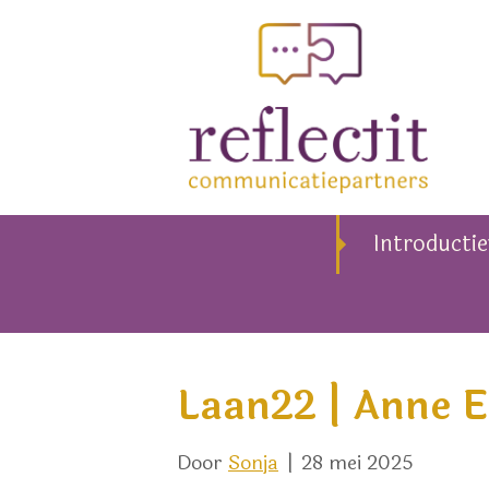
Introducti
Laan22 | Anne 
Door
Sonja
|
28 mei 2025