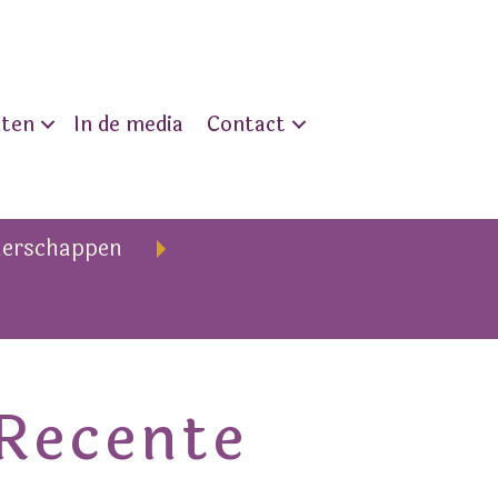
nten
In de media
Contact
nerschappen
Recente