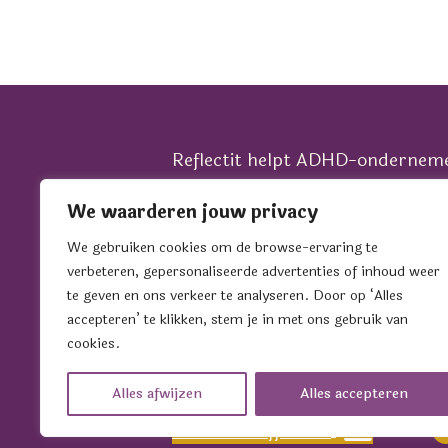
Reflectit helpt ADHD-ondernem
unieke verhaal te vertalen naar 
We waarderen jouw privacy
communicatie en een zichtbare p
het juiste podium, in alle fases 
We gebruiken cookies om de browse-ervaring te
verbeteren, gepersonaliseerde advertenties of inhoud weer
bedrijf.
te geven en ons verkeer te analyseren. Door op ‘Alles
Wil je sparren over jouw commun
accepteren’ te klikken, stem je in met ons gebruik van
groei? Plan dan een koffiedate i
cookies.
Sonja.
Alles afwijzen
Alles accepteren
Plan een koffiedate