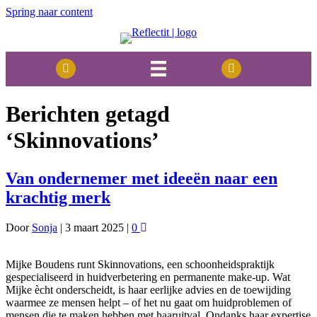
Spring naar content
Berichten getagd
‘Skinnovations’
Van ondernemer met ideeën naar een
krachtig merk
Door
Sonja
|
3 maart 2025
|
0
Mijke Boudens runt Skinnovations, een schoonheidspraktijk
gespecialiseerd in huidverbetering en permanente make-up. Wat
Mijke ècht onderscheidt, is haar eerlijke advies en de toewijding
waarmee ze mensen helpt – of het nu gaat om huidproblemen of
mensen die te maken hebben met haaruitval. Ondanks haar expertise