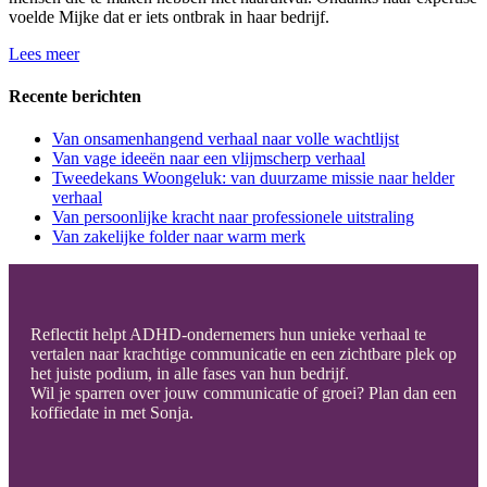
voelde Mijke dat er iets ontbrak in haar bedrijf.
Lees meer
Recente berichten
Van onsamenhangend verhaal naar volle wachtlijst
Van vage ideeën naar een vlijmscherp verhaal
Tweedekans Woongeluk: van duurzame missie naar helder
verhaal
Van persoonlijke kracht naar professionele uitstraling
Van zakelijke folder naar warm merk
Reflectit helpt ADHD-ondernemers hun unieke verhaal te
vertalen naar krachtige communicatie en een zichtbare plek op
het juiste podium, in alle fases van hun bedrijf.
Wil je sparren over jouw communicatie of groei? Plan dan een
koffiedate in met Sonja.