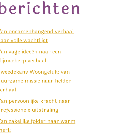
berichten
Van onsamenhangend verhaal
aar volle wachtlijst
an vage ideeën naar een
lijmscherp verhaal
Tweedekans Woongeluk: van
duurzame missie naar helder
erhaal
an persoonlijke kracht naar
rofessionele uitstraling
an zakelijke folder naar warm
merk