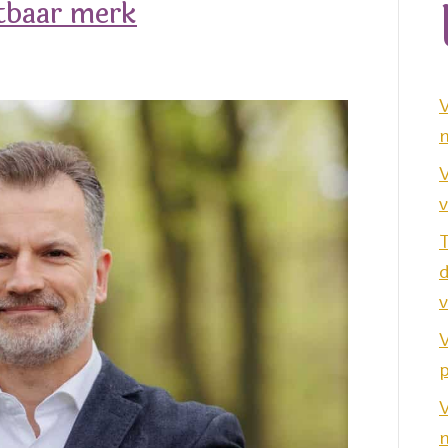
tbaar merk
n
V
v
v
V
p
V