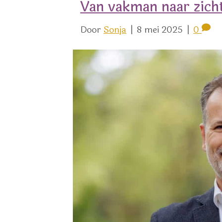
Van vakman naar zich
Door
Sonja
|
8 mei 2025
|
0