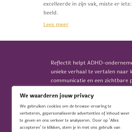
excelleerde in zijn vak, miste er ie
beeld.
Lees meer
Reflectit helpt ADHD-ondernem
unieke verhaal te vertalen naar 
communicatie en een zichtbare p
het juiste podium, in alle fases 
We waarderen jouw privacy
bedrijf.
Wil je sparren over jouw commun
We gebruiken cookies om de browse-ervaring te
verbeteren, gepersonaliseerde advertenties of inhoud weer
groei? Plan dan een koffiedate i
te geven en ons verkeer te analyseren. Door op ‘Alles
Sonja.
accepteren’ te klikken, stem je in met ons gebruik van