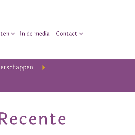
nten
In de media
Contact
nerschappen
Recente