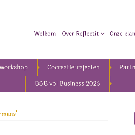
Welkom
Over Reflectit
Onze kla
eworkshop
Cocreatietrajecten
Part
B&B vol Business 2026
ermans’