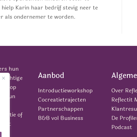
 hielp Karin haar bedrijf stevig neer te
er als ondernemer te worden.
ers hun
Aanbod
Algeme
krachtige
lek op
Introductieworkshop
Over Refle
van hun
Cocreatietrajecten
Reflectit
Partnerschappen
Klantresu
icatie of
B&B vol Business
De Profile
n met
Podcast