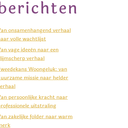
berichten
Van onsamenhangend verhaal
aar volle wachtlijst
an vage ideeën naar een
lijmscherp verhaal
Tweedekans Woongeluk: van
duurzame missie naar helder
erhaal
an persoonlijke kracht naar
rofessionele uitstraling
an zakelijke folder naar warm
merk