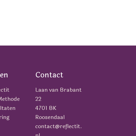
en
Contact
ctit
Laan van Brabant
 Methode
22
ltaten
4701 BK
ring
Roosendaal
contact@reflectit.
nl