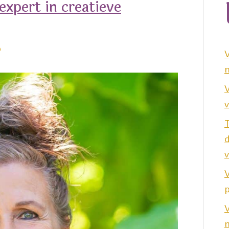
expert in creatieve
n
V
v
v
V
p
V