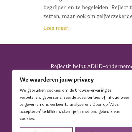
begrijpen en te begeleiden. Reflectit
zetten, maar ook om zelfverzekerd
Lees meer
Reflectit helpt ADHD-ondernem
unieke verhaal te vertalen naar 
We waarderen jouw privacy
communicatie en een zichtbare p
We gebruiken cookies om de browse-ervaring te
het juiste podium, in alle fases 
verbeteren, gepersonaliseerde advertenties of inhoud weer
bedrijf.
te geven en ons verkeer te analyseren. Door op ‘Alles
Wil je sparren over jouw commun
accepteren’ te klikken, stem je in met ons gebruik van
groei? Plan dan een koffiedate i
cookies.
Sonja.