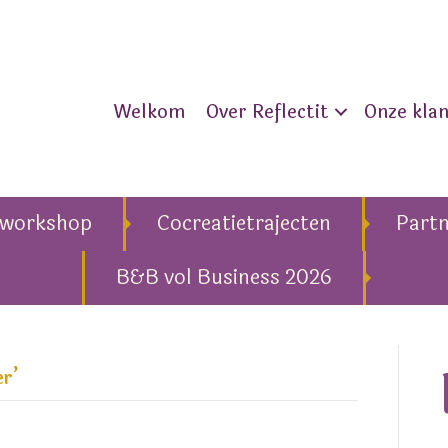
Welkom
Over Reflectit
Onze kla
eworkshop
Cocreatietrajecten
Part
B&B vol Business 2026
r’