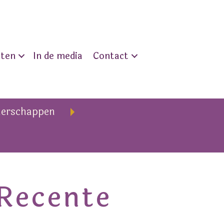
nten
In de media
Contact
nerschappen
Recente