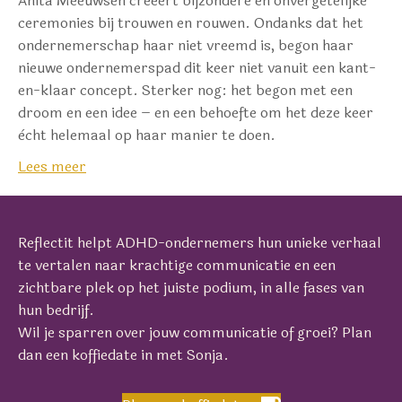
Anita Meeuwsen creëert bijzondere en onvergetelijke
ceremonies bij trouwen en rouwen. Ondanks dat het
ondernemerschap haar niet vreemd is, begon haar
nieuwe ondernemerspad dit keer niet vanuit een kant-
en-klaar concept. Sterker nog: het begon met een
droom en een idee – en een behoefte om het deze keer
ècht helemaal op haar manier te doen.
Lees meer
Reflectit helpt ADHD-ondernemers hun unieke verhaal
te vertalen naar krachtige communicatie en een
zichtbare plek op het juiste podium, in alle fases van
hun bedrijf.
Wil je sparren over jouw communicatie of groei? Plan
dan een koffiedate in met Sonja.