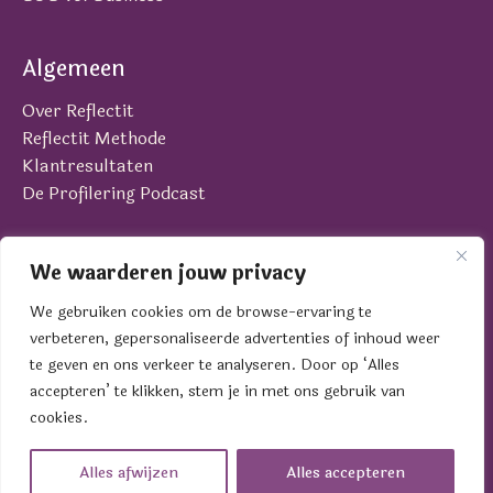
Algemeen
Over Reflectit
Reflectit Methode
Klantresultaten
De Profilering Podcast
Contact
We waarderen jouw privacy
Laan van Brabant 22
We gebruiken cookies om de browse-ervaring te
4701 BK Roosendaal
verbeteren, gepersonaliseerde advertenties of inhoud weer
contact@reflectit.nl
te geven en ons verkeer te analyseren. Door op ‘Alles
0165 - 39 19 01
accepteren’ te klikken, stem je in met ons gebruik van
cookies.
© 2005 - 2026 Reflectit BV | KVK 84033215 |
Privacyverklaring
|
Algemene Voorwaarden
Alles afwijzen
Alles accepteren