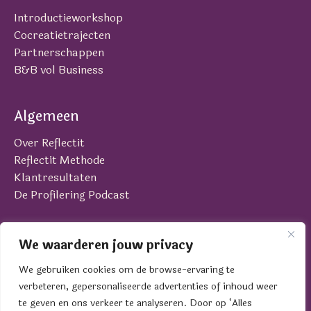
Introductieworkshop
Cocreatietrajecten
Partnerschappen
B&B vol Business
Algemeen
Over Reflectit
Reflectit Methode
Klantresultaten
De Profilering Podcast
Contact
We waarderen jouw privacy
Laan van Brabant 22
We gebruiken cookies om de browse-ervaring te
4701 BK Roosendaal
verbeteren, gepersonaliseerde advertenties of inhoud weer
contact@reflectit.nl
te geven en ons verkeer te analyseren. Door op ‘Alles