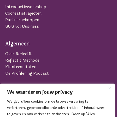
Introductieworkshop
Cocreatietrajecten
Partnerschappen
B&B vol Business
Algemeen
Over Reflectit
Reflectit Methode
Klantresultaten
De Profilering Podcast
Contact
We waarderen jouw privacy
Laan van Brabant 22
We gebruiken cookies om de browse-ervaring te
4701 BK Roosendaal
verbeteren, gepersonaliseerde advertenties of inhoud weer
contact@reflectit.nl
te geven en ons verkeer te analyseren. Door op ‘Alles