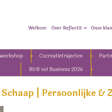
Welkom
Over Reflectit
Onze kla
eworkshop
Cocreatietrajecten
Part
B&B vol Business 2026
a Schaap | Persoonlijke & Z