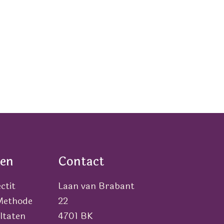
en
Contact
ctit
Laan van Brabant
 Methode
22
ltaten
4701 BK