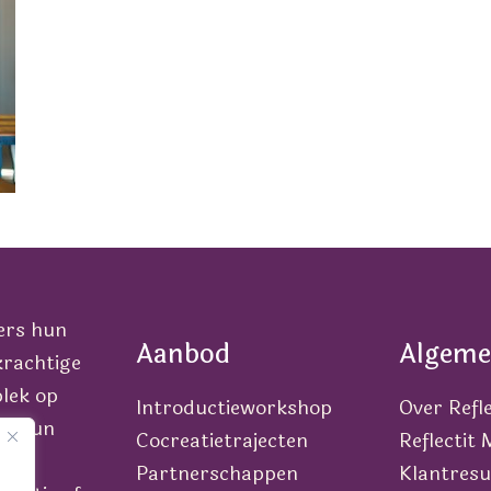
ers hun
Aanbod
Algeme
krachtige
lek op
Introductieworkshop
Over Refle
van hun
Cocreatietrajecten
Reflectit
Partnerschappen
Klantresu