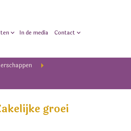
nten
In de media
Contact
nerschappen
akelijke groei