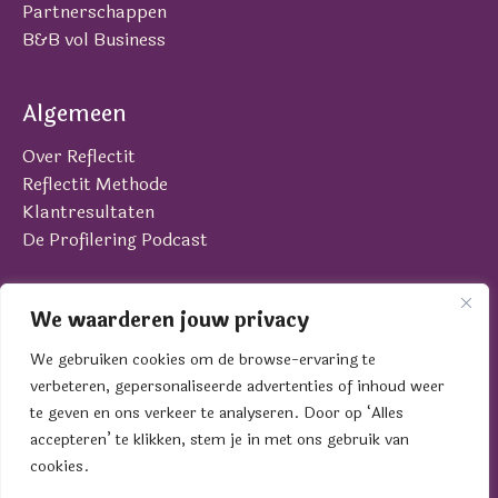
Partnerschappen
B&B vol Business
Algemeen
Over Reflectit
Reflectit Methode
Klantresultaten
De Profilering Podcast
Contact
We waarderen jouw privacy
Laan van Brabant 22
We gebruiken cookies om de browse-ervaring te
4701 BK Roosendaal
verbeteren, gepersonaliseerde advertenties of inhoud weer
contact@reflectit.nl
te geven en ons verkeer te analyseren. Door op ‘Alles
0165 - 39 19 01
accepteren’ te klikken, stem je in met ons gebruik van
cookies.
© 2005 - 2026 Reflectit BV | KVK 84033215 |