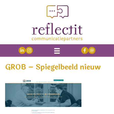
GROB – Spiegelbeeld nieuw