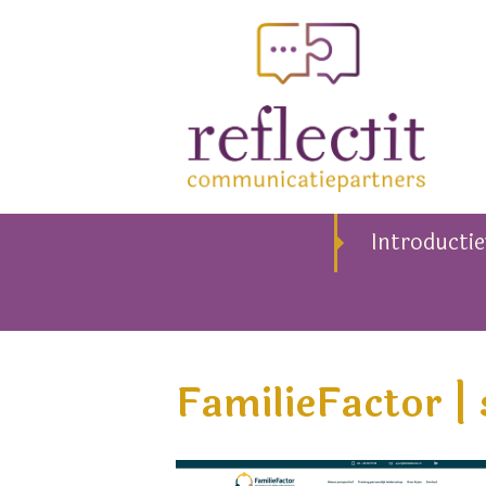
Introducti
FamilieFactor |