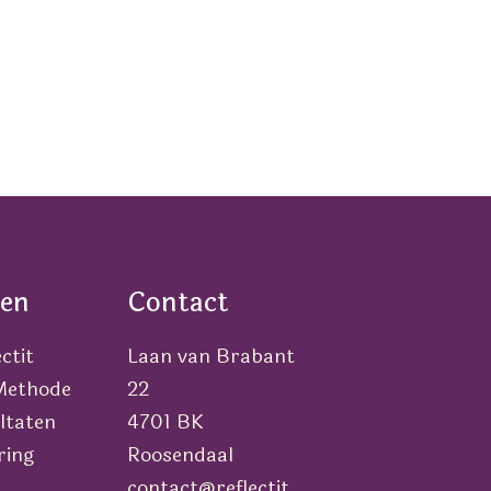
en
Contact
ctit
Laan van Brabant
 Methode
22
ltaten
4701 BK
ring
Roosendaal
contact@reflectit.