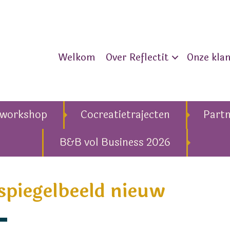
Welkom
Over Reflectit
Onze kla
eworkshop
Cocreatietrajecten
Part
B&B vol Business 2026
 spiegelbeeld nieuw