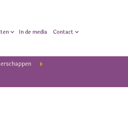
nten
In de media
Contact
nerschappen