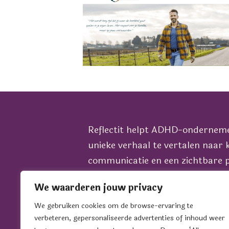
Reflectit helpt ADHD-ondernem
unieke verhaal te vertalen naar 
communicatie en een zichtbare p
het juiste podium, in alle fases 
We waarderen jouw privacy
bedrijf.
Wil je sparren over jouw commun
We gebruiken cookies om de browse-ervaring te
verbeteren, gepersonaliseerde advertenties of inhoud weer
groei? Plan dan een koffiedate i