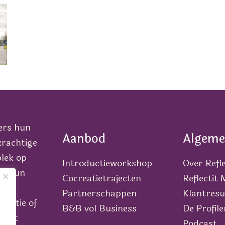
ers hun
Aanbod
Algeme
krachtige
lek op
Introductieworkshop
Over Refle
van hun
Cocreatietrajecten
Reflectit
Partnerschappen
Klantresu
icatie of
B&B vol Business
De Profile
n met
Podcast