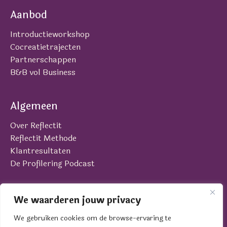
Aanbod
Introductieworkshop
Cocreatietrajecten
Partnerschappen
B&B vol Business
Algemeen
Over Reflectit
Reflectit Methode
Klantresultaten
De Profilering Podcast
Contact
We waarderen jouw privacy
Laan van Brabant 22
We gebruiken cookies om de browse-ervaring te
4701 BK Roosendaal