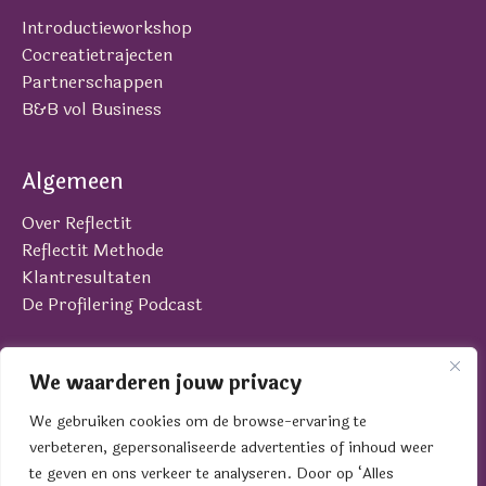
Introductieworkshop
Cocreatietrajecten
Partnerschappen
B&B vol Business
Algemeen
Over Reflectit
Reflectit Methode
Klantresultaten
De Profilering Podcast
Contact
We waarderen jouw privacy
Laan van Brabant 22
We gebruiken cookies om de browse-ervaring te
4701 BK Roosendaal
verbeteren, gepersonaliseerde advertenties of inhoud weer
contact@reflectit.nl
te geven en ons verkeer te analyseren. Door op ‘Alles