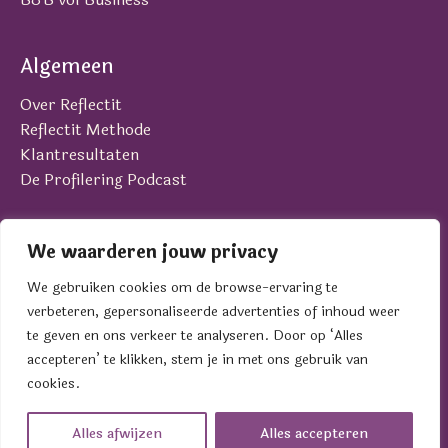
Algemeen
Over Reflectit
Reflectit Methode
Klantresultaten
De Profilering Podcast
Contact
We waarderen jouw privacy
Laan van Brabant 22
We gebruiken cookies om de browse-ervaring te
4701 BK Roosendaal
verbeteren, gepersonaliseerde advertenties of inhoud weer
contact@reflectit.nl
te geven en ons verkeer te analyseren. Door op ‘Alles
0165 - 39 19 01
accepteren’ te klikken, stem je in met ons gebruik van
cookies.
© 2005 - 2026 Reflectit BV | KVK 84033215 |
Privacyverklaring
|
Algemene Voorwaarden
Alles afwijzen
Alles accepteren